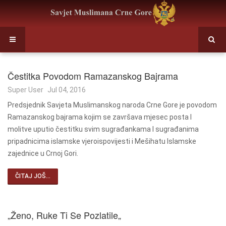
Čestitka Povodom Ramazanskog Bajrama
Super User
Jul 04, 2016
Predsjednik Savjeta Muslimanskog naroda Crne Gore je povodom
Ramazanskog bajrama kojim se završava mjesec posta I
molitve uputio čestitku svim sugrađankama I sugrađanima
pripadnicima islamske vjeroispovijesti i Mešihatu Islamske
zajednice u Crnoj Gori.
ČITAJ JOŠ...
„Ženo, Ruke Ti Se Pozlatile„