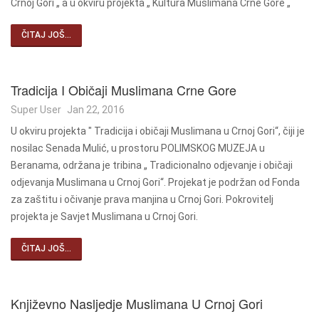
Crnoj Gori „ a u okviru projekta „ Kultura Muslimana Crne Gore „
ČITAJ JOŠ...
Tradicija I Običaji Muslimana Crne Gore
Super User
Jan 22, 2016
U okviru projekta " Tradicija i običaji Muslimana u Crnoj Gori“, čiji je
nosilac Senada Mulić, u prostoru POLIMSKOG MUZEJA u
Beranama, održana je tribina „ Tradicionalno odjevanje i običaji
odjevanja Muslimana u Crnoj Gori“. Projekat je podržan od Fonda
za zaštitu i očivanje prava manjina u Crnoj Gori. Pokrovitelj
projekta je Savjet Muslimana u Crnoj Gori.
ČITAJ JOŠ...
Književno Nasljedje Muslimana U Crnoj Gori