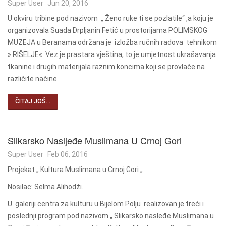
Super User
Jun 20, 2016
U okviru tribine pod nazivom „ Ženo ruke ti se pozlatile“ ,a koju je
organizovala Suada Drpljanin Fetić u prostorijama POLIMSKOG
MUZEJA u Beranama održana je izložba ručnih radova tehnikom
» RIŠELJE«. Vez je prastara vještina, to je umjetnost ukrašavanja
tkanine i drugih materijala raznim koncima koji se provlače na
različite načine.
ČITAJ JOŠ...
Slikarsko Nasljeđe Muslimana U Crnoj Gori
Super User
Feb 06, 2016
Projekat „ Kultura Muslimana u Crnoj Gori „
Nosilac: Selma Alihodži.
U galeriji centra za kulturu u Bijelom Polju realizovan je treći i
poslednji program pod nazivom „ Slikarsko nasleđe Muslimana u