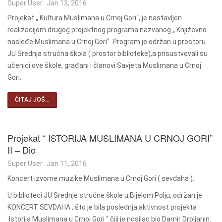
Super User
Jan 13, 2016
Projekat „ Kultura Muslimana u Crnoj Gori“, je nastavljen
realizacijom drugog projektnog programa nazvanog „ Književno
nasleđe Muslimana u Crnoj Gori“. Program je održan u prostoru
JU Srednja strućna škola ( prostor biblioteke),a prisustvovali su
učenici ove škole, građani i članovi Savjeta Muslimana u Crnoj
Gori.
ČITAJ JOŠ...
Projekat “ ISTORIJA MUSLIMANA U CRNOJ GORI”
II – Dio
Super User
Jan 11, 2016
Koncert izvorne muzike Muslimana u Crnoj Gori ( sevdaha ).
U biblioteci JU Srednje stručne škole u Bijelom Polju, održan je
KONCERT SEVDAHA , što je bila poslednja aktivnost projekta
Istorija Muslimana u Crnoj Gori “ čiji je nosilac bio Damir Drpljanin.