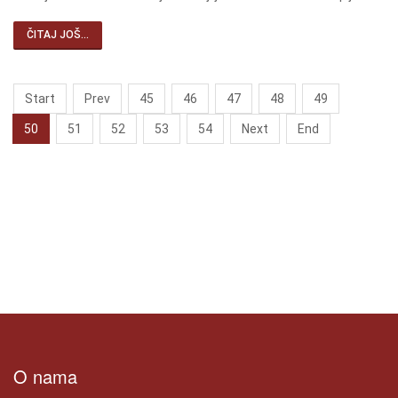
ČITAJ JOŠ...
Start
Prev
45
46
47
48
49
50
51
52
53
54
Next
End
O nama