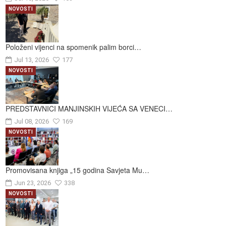
NOVOSTI
Položeni vijenci na spomenik palim borci…
Jul 13, 2026
177
NOVOSTI
PREDSTAVNICI MANJINSKIH VIJEĆA SA VENECI…
Jul 08, 2026
169
NOVOSTI
Promovisana knjiga „15 godina Savjeta Mu…
Jun 23, 2026
338
NOVOSTI