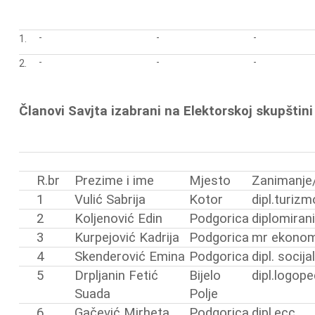
-
-
-
1.
-
-
-
2.
Članovi Savjta izabrani na Elektorskoj skupštini
R.br
Prezime i ime
Mjesto
Zanimanje
1
Vulić Sabrija
Kotor
dipl.turiz
2
Koljenović Edin
Podgorica
diplomirani
3
Kurpejović Kadrija
Podgorica
mr ekonom
4
Skenderović Emina
Podgorica
dipl. socij
5
Drpljanin Fetić
Bijelo
dipl.logope
Suada
Polje
6
Gačević Mirheta
Podgorica
dipl.ecc