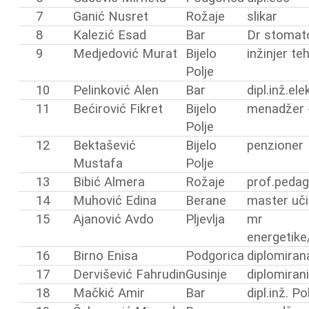
7
Ganić Nusret
Rožaje
slikar
8
Kalezić Esad
Bar
Dr stomato
9
Medjedović Murat
Bijelo
inžinjer te
Polje
10
Pelinković Alen
Bar
dipl.inž.el
11
Bećirović Fikret
Bijelo
menadžer 
Polje
12
Bektašević
Bijelo
penzioner
Mustafa
Polje
13
Bibić Almera
Rožaje
prof.pedag
14
Muhović Edina
Berane
master učit
15
Ajanović Avdo
Pljevlja
mr
energetike/
16
Birno Enisa
Podgorica
diplomiran
17
Dervišević Fahrudin
Gusinje
diplomiran
18
Mačkić Amir
Bar
dipl.inž. P