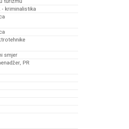
u turizmu
 - kriminalistika
ica
ica
ektrotehnike
ni smjer
menadžer, PR