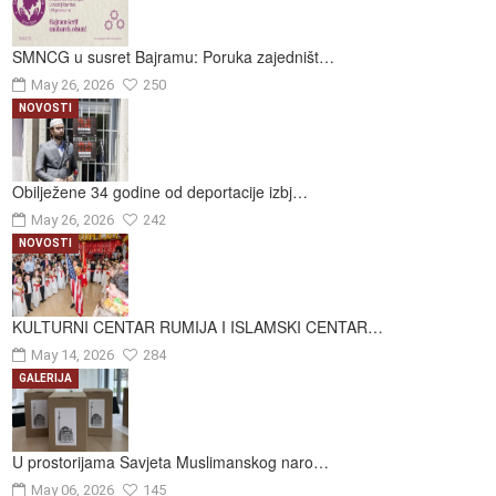
SMNCG u susret Bajramu: Poruka zajedništ…
May 26, 2026
250
NOVOSTI
Obilježene 34 godine od deportacije izbj…
May 26, 2026
242
NOVOSTI
KULTURNI CENTAR RUMIJA I ISLAMSKI CENTAR…
May 14, 2026
284
GALERIJA
U prostorijama Savjeta Muslimanskog naro…
May 06, 2026
145