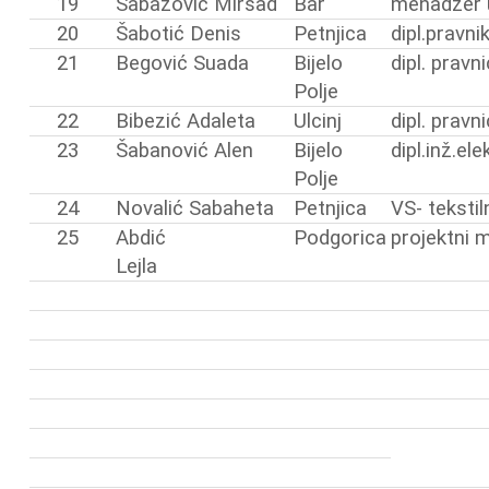
19
Šabazović Mirsad
Bar
menadžer 
20
Šabotić Denis
Petnjica
dipl.pravnik
21
Begović Suada
Bijelo
dipl. pravn
Polje
22
Bibezić Adaleta
Ulcinj
dipl. pravn
23
Šabanović Alen
Bijelo
dipl.inž.el
Polje
24
Novalić Sabaheta
Petnjica
VS- tekstil
25
Abdić
Podgorica
projektni 
Lejla