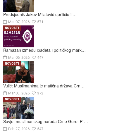
Predsjednik Jakov Milatović upriličio if…
Mar 07, 2026
571
NOVOSTI
Ramazan između ibadeta i političkog mark…
Mar 06, 2026
447
NOVOSTI
Vulić: Muslimanima je matična država Crn…
Mar 03, 2026
372
NOVOSTI
Savjet muslimanskog naroda Crne Gore: Pr…
Feb 27, 2026
547