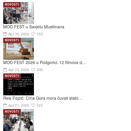
NOVOSTI
MOD FEST u Savjetu Muslimana
Apr 30, 2026
355
NOVOSTI
MOD FEST 2026 u Podgorici: 12 filmova iz…
Apr 23, 2026
306
NOVOSTI
Reis Fejzić: Crna Gora mora čuvati stabi…
Apr 21, 2026
323
NOVOSTI