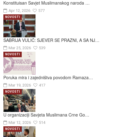
Konstituisan Savjet Muslimanskog naroda …
Apr 12, 2026
577
NOVOSTI
SABRIJA VULIĆ: SJEVER SE PRAZNI, A SA NJ…
Mar 25, 2026
539
NOVOSTI
Poruka mira i zajedništva povodom Ramaza…
Mar 19, 2026
417
NOVOSTI
U organizaciji Savjeta Muslimana Crne Go…
Mar 12, 2026
514
NOVOSTI