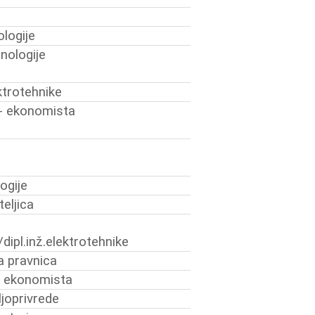
logije
hnologije
ektrotehnike
- ekonomista
ogije
eljica
dipl.inž.elektrotehnike
a pravnica
i ekonomista
oljoprivrede