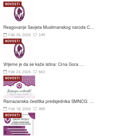
NOVOSTI
Reagovanje Savjeta Muslimanskog naroda C…
Feb 26, 2026
349
NOVOSTI
Vrijeme je da se kaže istina: Crna Gora …
Feb 24, 2026
663
NOVOSTI
Ramazanska čestitka predsjednika SMNCG: …
Feb 18, 2026
489
NOVOSTI