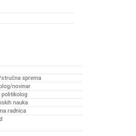
/stručna sprema
molog/novinar
 politikolog
skih nauka
alna radnica
d