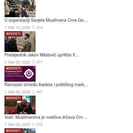
U organizaciji Savjeta Muslimana Crne Go…
Mar 12, 2026
514
NOVOSTI
Predsjednik Jakov Milatović upriličio if…
Mar 07, 2026
571
NOVOSTI
Ramazan između ibadeta i političkog mark…
Mar 06, 2026
447
NOVOSTI
Vulić: Muslimanima je matična država Crn…
Mar 03, 2026
372
NOVOSTI