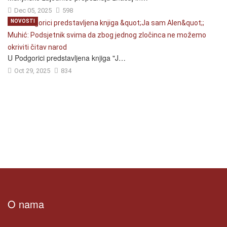
Dec 05, 2025
598
NOVOSTI
U Podgorici predstavljena knjiga "J…
Oct 29, 2025
834
O nama