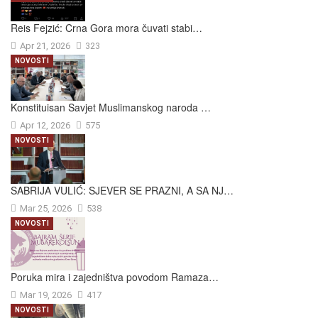
Reis Fejzić: Crna Gora mora čuvati stabi…
Apr 21, 2026
323
NOVOSTI
Konstituisan Savjet Muslimanskog naroda …
Apr 12, 2026
575
NOVOSTI
SABRIJA VULIĆ: SJEVER SE PRAZNI, A SA NJ…
Mar 25, 2026
538
NOVOSTI
Poruka mira i zajedništva povodom Ramaza…
Mar 19, 2026
417
NOVOSTI