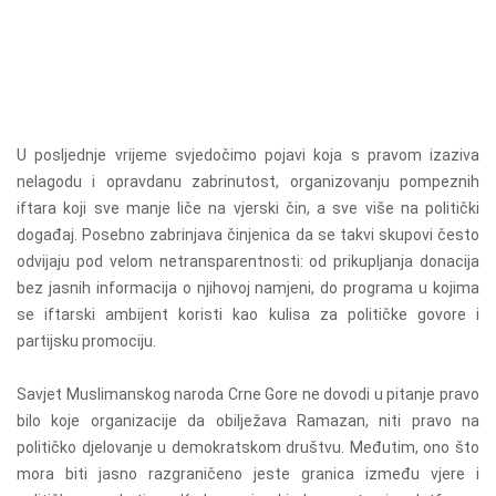
U posljednje vrijeme svjedočimo pojavi koja s pravom izaziva
nelagodu i opravdanu zabrinutost, organizovanju pompeznih
iftara koji sve manje liče na vjerski čin, a sve više na politički
događaj. Posebno zabrinjava činjenica da se takvi skupovi često
odvijaju pod velom netransparentnosti: od prikupljanja donacija
bez jasnih informacija o njihovoj namjeni, do programa u kojima
se iftarski ambijent koristi kao kulisa za političke govore i
partijsku promociju.
Savjet Muslimanskog naroda Crne Gore ne dovodi u pitanje pravo
bilo koje organizacije da obilježava Ramazan, niti pravo na
političko djelovanje u demokratskom društvu. Međutim, ono što
mora biti jasno razgraničeno jeste granica između vjere i