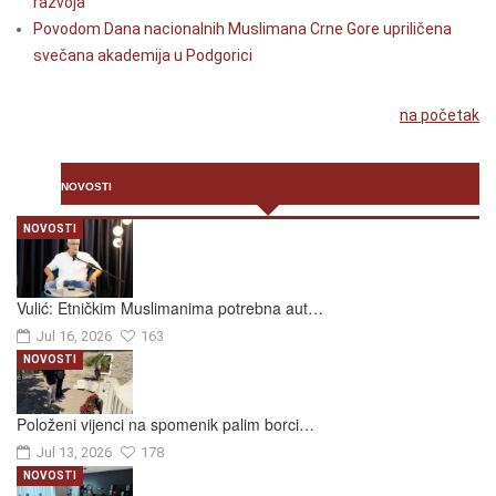
razvoja
Povodom Dana nacionalnih Muslimana Crne Gore upriličena
svečana akademija u Podgorici
na početak
NOVOSTI
NOVOSTI
Vulić: Etničkim Muslimanima potrebna aut…
Jul 16, 2026
163
NOVOSTI
Položeni vijenci na spomenik palim borci…
Jul 13, 2026
178
NOVOSTI