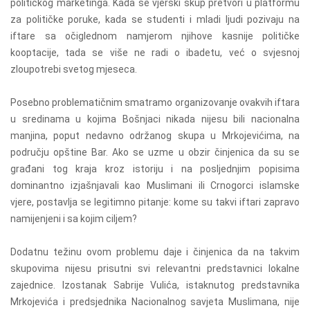
političkog marketinga. Kada se vjerski skup pretvori u platformu
za političke poruke, kada se studenti i mladi ljudi pozivaju na
iftare sa očiglednom namjerom njihove kasnije političke
kooptacije, tada se više ne radi o ibadetu, već o svjesnoj
zloupotrebi svetog mjeseca.
Posebno problematičnim smatramo organizovanje ovakvih iftara
u sredinama u kojima Bošnjaci nikada nijesu bili nacionalna
manjina, poput nedavno održanog skupa u Mrkojevićima, na
području opštine Bar. Ako se uzme u obzir činjenica da su se
građani tog kraja kroz istoriju i na posljednjim popisima
dominantno izjašnjavali kao Muslimani ili Crnogorci islamske
vjere, postavlja se legitimno pitanje: kome su takvi iftari zapravo
namijenjeni i sa kojim ciljem?
Dodatnu težinu ovom problemu daje i činjenica da na takvim
skupovima nijesu prisutni svi relevantni predstavnici lokalne
zajednice. Izostanak Sabrije Vulića, istaknutog predstavnika
Mrkojevića i predsjednika Nacionalnog savjeta Muslimana, nije