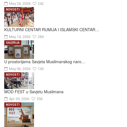
May 26, 2026
242
NOVOSTI
KULTURNI CENTAR RUMIJA I ISLAMSKI CENTAR…
May 14, 2026
284
GALERIJA
U prostorijama Savjeta Muslimanskog naro…
May 06, 2026
145
NOVOSTI
MOD FEST u Savjetu Muslimana
Apr 30, 2026
356
NOVOSTI