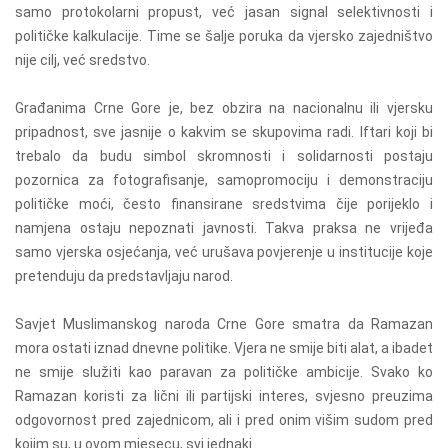
samo protokolarni propust, već jasan signal selektivnosti i
političke kalkulacije. Time se šalje poruka da vjersko zajedništvo
nije cilj, već sredstvo.
Građanima Crne Gore je, bez obzira na nacionalnu ili vjersku
pripadnost, sve jasnije o kakvim se skupovima radi. Iftari koji bi
trebalo da budu simbol skromnosti i solidarnosti postaju
pozornica za fotografisanje, samopromociju i demonstraciju
političke moći, često finansirane sredstvima čije porijeklo i
namjena ostaju nepoznati javnosti. Takva praksa ne vrijeđa
samo vjerska osjećanja, već urušava povjerenje u institucije koje
pretenduju da predstavljaju narod.
Savjet Muslimanskog naroda Crne Gore smatra da Ramazan
mora ostati iznad dnevne politike. Vjera ne smije biti alat, a ibadet
ne smije služiti kao paravan za političke ambicije. Svako ko
Ramazan koristi za lični ili partijski interes, svjesno preuzima
odgovornost pred zajednicom, ali i pred onim višim sudom pred
kojim su, u ovom mjesecu, svi jednaki.