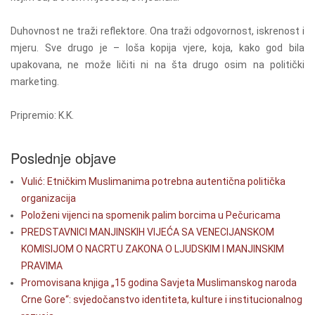
Duhovnost ne traži reflektore. Ona traži odgovornost, iskrenost i
mjeru. Sve drugo je – loša kopija vjere, koja, kako god bila
upakovana, ne može ličiti ni na šta drugo osim na politički
marketing.
Pripremio: K.K.
Poslednje objave
Vulić: Etničkim Muslimanima potrebna autentična politička
organizacija
Položeni vijenci na spomenik palim borcima u Pečuricama
PREDSTAVNICI MANJINSKIH VIJEĆA SA VENECIJANSKOM
KOMISIJOM O NACRTU ZAKONA O LJUDSKIM I MANJINSKIM
PRAVIMA
Promovisana knjiga „15 godina Savjeta Muslimanskog naroda
Crne Gore“: svjedočanstvo identiteta, kulture i institucionalnog