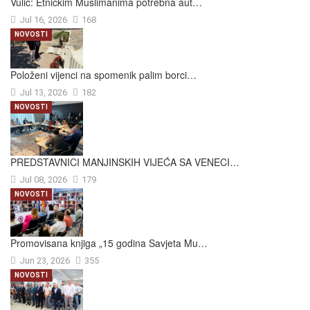
Vulić: Etničkim Muslimanima potrebna aut…
Jul 16, 2026
168
NOVOSTI
Položeni vijenci na spomenik palim borci…
Jul 13, 2026
182
NOVOSTI
PREDSTAVNICI MANJINSKIH VIJEĆA SA VENECI…
Jul 08, 2026
179
NOVOSTI
Promovisana knjiga „15 godina Savjeta Mu…
Jun 23, 2026
355
NOVOSTI