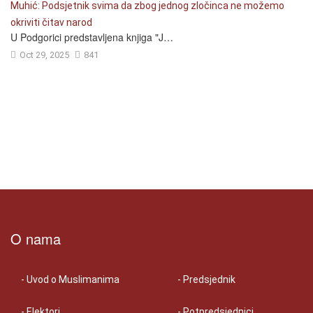
U Podgorici predstavljena knjiga "J…
Oct 29, 2025
841
O nama
- Uvod o Muslimanima
- Predsjednik
- Elektori
- Potpredsjednici