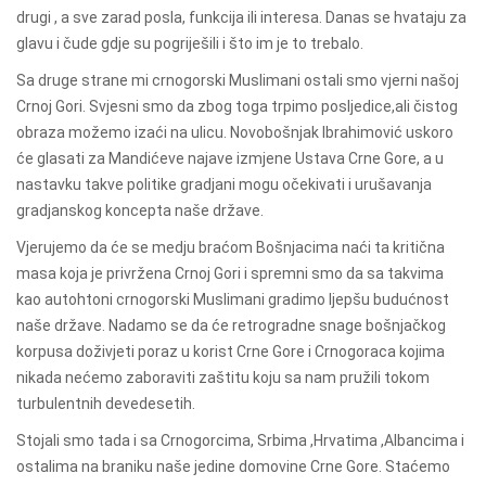
drugi ,
a sve
zarad posla, funkcija ili interesa. Danas se hvataju za
glavu i čude gdje su pogriješili
i što im je to trebalo
.
Sa druge strane mi crnogorski Muslimani ostali smo vjerni našoj
Crnoj Gori. Svjesni smo da zbog toga trpimo posljedice,ali čist
og
obraza možemo izaći na ulicu
.
Novobošnjak Ibrahimović uskoro
će glasati za Mandićeve najave izmjene Ustava Crne Gore, a u
nastavku takve politike gradjani mogu očekivati i
urušavanja
gradjanskog koncepta
naše države
.
Vjerujemo da će se
medju braćom
B
ošnjacima naći ta kritična
masa koja je privržena Crnoj Gori i
spremni smo da sa takvima
kao autohtoni crnogorski Muslimani gradimo ljepšu budućnost
naše države. Nadamo se
da će retrogradne snage bošnjačkog
korpusa doživjeti poraz u korist Crne Gore i Crnogoraca kojima
nikada nećemo zaboraviti zaštitu koju sa nam pružili tokom
turbulentnih devedesetih.
Stojali smo tada i sa Crnogorcima, Srbima ,Hrvatima ,Albancima i
ostalima na braniku naše jedine domovine Crne Gore. Staćemo