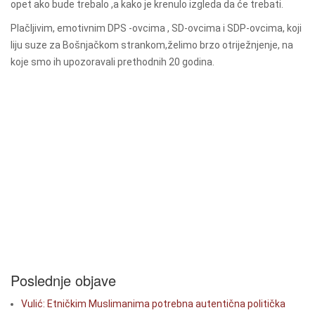
opet ako bude trebalo ,a kako je krenulo izgleda da će trebati.
Plačljivim, emotivnim DPS -ovcima , SD-ovcima i SDP-ovcima
, koji
liju suze za Bošnjačkom strankom,
želimo brzo otriježnjenje
,
na
koje smo ih upozoravali
prethodnih 20 godina.
Poslednje objave
Vulić: Etničkim Muslimanima potrebna autentična politička