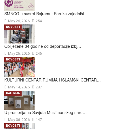
SMNCG u susret Bajramu: Poruka zajedništ…
May 26, 2026
254
NOVOSTI
Obilježene 34 godine od deportacije izbj…
May 26, 2026
246
NOVOSTI
KULTURNI CENTAR RUMIJA I ISLAMSKI CENTAR…
May 14, 2026
287
GALERIJA
U prostorijama Savjeta Muslimanskog naro…
May 06, 2026
147
NOVOSTI