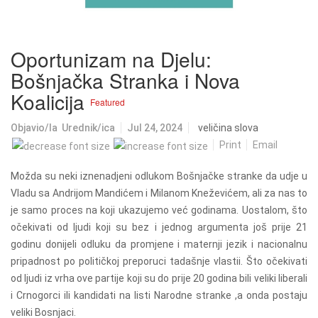
Oportunizam na Djelu:
Bošnjačka Stranka i Nova
Koalicija
Featured
Objavio/la
Urednik/ica
Jul 24, 2024
veličina slova
Print
Email
Možda su neki iznenadjeni odlukom Bošnjačke stra
n
ke da udj
e
u
Vladu sa Andrijom Mandićem
i Milanom Kneževićem
, ali za nas to
je samo proces na koji ukazujemo već godinama. Uostalom, što
očekivati od ljudi koji su bez i jednog argumenta još prije 21
godinu donijeli odluku da promjene i maternji jezik i nacionalnu
pripadnost po
političkoj preporuc
i
tadašnje vlasti
i. Što očekivati
od ljudi iz vrha ove partije koji su do prije 20 godina bili veliki liberali
i
C
rnogorci ili kandidati
na listi Narodne stranke ,a onda postaju
veliki Bosnjaci.