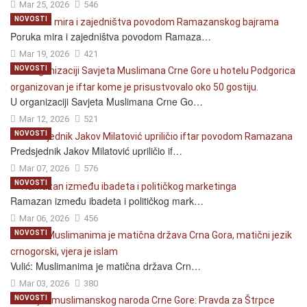
Mar 25, 2026
546
NOVOSTI
Poruka mira i zajedništva povodom Ramaza…
Mar 19, 2026
421
NOVOSTI
U organizaciji Savjeta Muslimana Crne Go…
Mar 12, 2026
521
NOVOSTI
Predsjednik Jakov Milatović upriličio if…
Mar 07, 2026
576
NOVOSTI
Ramazan između ibadeta i političkog mark…
Mar 06, 2026
456
NOVOSTI
Vulić: Muslimanima je matična država Crn…
Mar 03, 2026
380
NOVOSTI