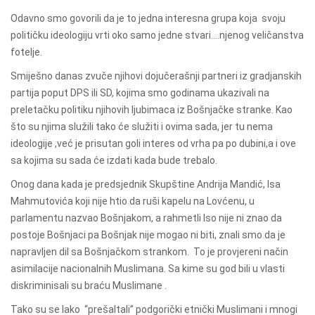
Odavno smo govorili da je
to jedna interesna grupa koja svoju
pol
itičku ideologiju vrti oko samo jedne stvari….njenog veličanstva
fotelje.
Smije
š
no danas zvuče njihovi dojučerašnji partneri iz gradjanskih
partija poput DPS ili SD, kojima smo godinama ukazivali na
preletačku politiku njihovih ljubimaca iz Bošnjačke stranke. Kao
što su njima služili tako će služiti i ovima sada, jer tu nema
ideologije ,već je prisutan goli interes od vrha pa po dubini,a i ove
sa kojima su
sada će izdati kada bude trebalo.
Onog dana kada je predsjednik Skupštine Andrija Mandić, Isa
Mahmutovića koji nije htio da ruši kapelu na Lovćenu, u
parlamentu nazvao Bošnjakom, a rahmetli Iso nije ni znao da
postoje Bošnjaci pa Bošnjak nije mogao ni biti, znali smo da je
napravljen dil sa Bošnjačkom strankom. To je provjereni način
asimilacije nacionalnih Muslimana. Sa kime su god bili u vlasti
diskriminisali su braću Muslimane .
Tako su se l
ako
“
prešaltali
”
podgorički etnički Muslimani i mnogi