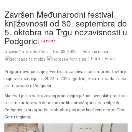
Završen Međunarodni festival
književnosti od 30. septembra do
5. oktobra na Trgu nezavisnosti u
Podgorici
Featured
Objavio/la
Urednik/ica
Oct 08, 2025
veličina slova
Print
Email
Program ovogodišnjeg Festivala zasnivao se na predstavljanju
najnovijih izdanja iz 2024. i 2025. godine, koja do sada nijesu
promovisana u Podgorici.
Akcenat je bio na književnoj produkciji s južnoslovenskih prostora
i djelima autora već dobro poznatih domaćoj publici, a cilj je da
Podgorica u prvoj sedmici oktobra postane književni centar Crne
Gore i regiona.