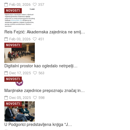
Feb 03, 2026
357
NOVOSTI
Reis Fejzić: Akademska zajednica ne smij…
Feb 03, 2026
451
NOVOSTI
Digitalni prostor kao ogledalo netrpelji…
Dec 17, 2025
563
NOVOSTI
Manjinske zajednice prepoznaju značaj in…
Dec 05, 2025
598
NOVOSTI
U Podgorici predstavljena knjiga "J…