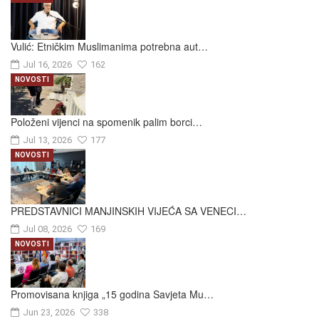
Vulić: Etničkim Muslimanima potrebna aut…
Jul 16, 2026
162
NOVOSTI
Položeni vijenci na spomenik palim borci…
Jul 13, 2026
177
NOVOSTI
PREDSTAVNICI MANJINSKIH VIJEĆA SA VENECI…
Jul 08, 2026
169
NOVOSTI
Promovisana knjiga „15 godina Savjeta Mu…
Jun 23, 2026
338