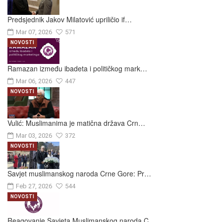
Predsjednik Jakov Milatović upriličio if…
Mar 07, 2026
571
NOVOSTI
Ramazan između ibadeta i političkog mark…
Mar 06, 2026
447
NOVOSTI
Vulić: Muslimanima je matična država Crn…
Mar 03, 2026
372
NOVOSTI
Savjet muslimanskog naroda Crne Gore: Pr…
Feb 27, 2026
544
NOVOSTI
Reagovanje Savjeta Muslimanskog naroda C…