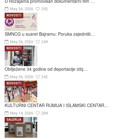
U Rožajama promovisan dokumentarni film …
May 26, 2026
292
NOVOSTI
SMNCG u susret Bajramu: Poruka zajedništ…
May 26, 2026
249
NOVOSTI
Obilježene 34 godine od deportacije izbj…
May 26, 2026
242
NOVOSTI
KULTURNI CENTAR RUMIJA I ISLAMSKI CENTAR…
May 14, 2026
284
GALERIJA