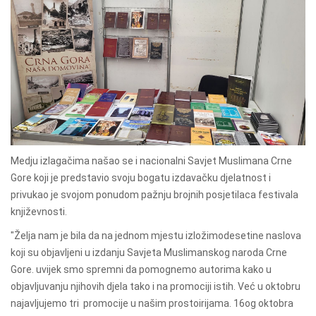
Medju izlagačima našao se i nacionalni Savjet Muslimana Crne
Gore koji je predstavio svoju bogatu izdavačku djelatnost i
privukao je svojom ponudom pažnju brojnih posjetilaca festivala
književnosti.
"Želja nam je bila da na jednom mjestu izložimodesetine naslova
koji su objavljeni u izdanju Savjeta Muslimanskog naroda Crne
Gore. uvijek smo spremni da pomognemo autorima kako u
objavljuvanju njihovih djela tako i na promociji istih. Već u oktobru
najavljujemo tri promocije u našim prostoirijama. 16og oktobra