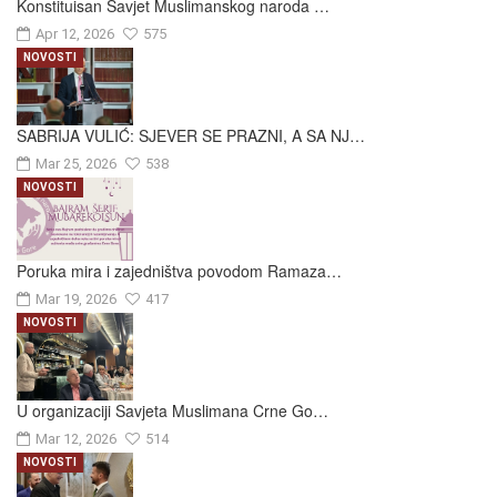
Konstituisan Savjet Muslimanskog naroda …
Apr 12, 2026
575
NOVOSTI
SABRIJA VULIĆ: SJEVER SE PRAZNI, A SA NJ…
Mar 25, 2026
538
NOVOSTI
Poruka mira i zajedništva povodom Ramaza…
Mar 19, 2026
417
NOVOSTI
U organizaciji Savjeta Muslimana Crne Go…
Mar 12, 2026
514
NOVOSTI