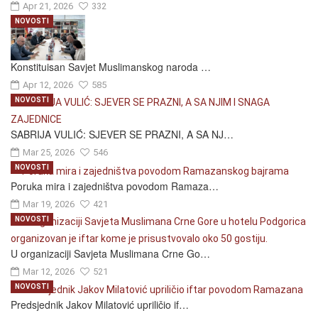
Apr 21, 2026
332
NOVOSTI
Konstituisan Savjet Muslimanskog naroda …
Apr 12, 2026
585
NOVOSTI
SABRIJA VULIĆ: SJEVER SE PRAZNI, A SA NJ…
Mar 25, 2026
546
NOVOSTI
Poruka mira i zajedništva povodom Ramaza…
Mar 19, 2026
421
NOVOSTI
U organizaciji Savjeta Muslimana Crne Go…
Mar 12, 2026
521
NOVOSTI
Predsjednik Jakov Milatović upriličio if…