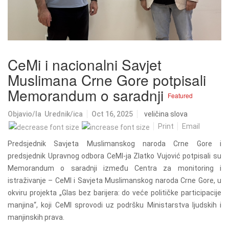
CeMi i nacionalni Savjet
Muslimana Crne Gore potpisali
Memorandum o saradnji
Featured
Objavio/la
Urednik/ica
Oct 16, 2025
veličina slova
Print
Email
Predsjednik Savjeta Muslimanskog naroda Crne Gore i
predsjednik Upravnog odbora CeMI-ja Zlatko Vujović potpisali su
Memorandum o saradnji između Centra za monitoring i
istraživanje – CeMI i Savjeta Muslimanskog naroda Crne Gore, u
okviru projekta „Glas bez barijera: do veće političke participacije
manjina“, koji CeMI sprovodi uz podršku Ministarstva ljudskih i
manjinskih prava.