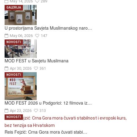
May 14, 2026
289
GALERIJA
U prostorijama Savjeta Muslimanskog naro…
May 06, 2026
147
NOVOSTI
MOD FEST u Savjetu Muslimana
Apr 30, 2026
361
NOVOSTI
MOD FEST 2026 u Podgorici: 12 filmova iz…
Apr 23, 2026
313
NOVOSTI
Reis Fejzić: Crna Gora mora čuvati stabi…