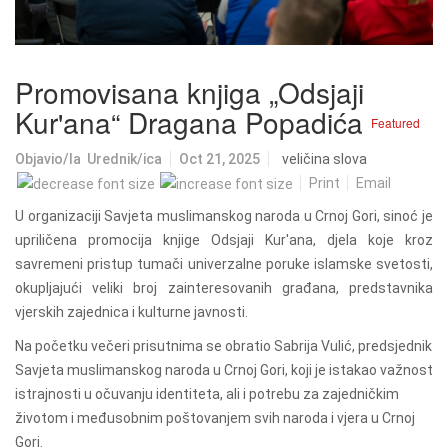
Promovisana knjiga „Odsjaji
Kur'ana“ Dragana Popadića
Featured
Objavio/la
Urednik/ica
Oct 21, 2025
veličina slova
Print
Email
U organizaciji Savjeta muslimanskog naroda u Crnoj Gori, sinoć je
upriličena promocija knjige Odsjaji Kur'ana, djela koje kroz
savremeni pristup tumači univerzalne poruke islamske svetosti,
okupljajući veliki broj zainteresovanih građana, predstavnika
vjerskih zajednica i kulturne javnosti.
Na početku večeri prisutnima se obratio Sabrija Vulić, predsjednik
Savjeta muslimanskog naroda u Crnoj Gori, koji je istakao važnost
istrajnosti u očuvanju identiteta, ali i potrebu za zajedničkim
životom i međusobnim poštovanjem svih naroda i vjera u Crnoj
Gori.