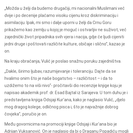
„Možda u želji da budemo drugačiji, mi nacionalni Muslimani već
dvije i po decenije plaćamo visoku cijenu kroz diskriminaciju i
asimilaciju. Ipak, mi smo i dalje uporni u želji da Crnu Goru
prikažemo kao zemlju u kojoj je moguć i ostvarljiv ne suživot, već
zajednički život pripadnika svih vjera i nacija, gdje će ljudi cijeniti
jedni druge i poštovati različite kulture, običaje i slično”, kazao je
on.
Na kraju obraćanja, Vulić je poslao snažnu poruku zajedništva.
„Dakle, širimo ljubav, razumijevanje i toleranciju. Dajte da se
hvalimo onim što je naše bogatstvo – različitost – i da to
uzdižemo to na viši nivo“- pročitavši dio recenzije knjige koju je
napisao akademik prof. dr. Esad Bajtal iz Sarajeva. U tom duhu je i
predstavljena knjiga Odsjaji Kur'ana, kako je naglasio Vulić, „djelo
mog dragog kolege, odličnog pisca i, što je najvažnije dobrog
čovjeka”, poručio je on.
Među govornicima na promociji knjige Odsjaji i Kur'ana bio je
Adrijan Vuksanović. On je naglasio da bi o Draganu Popadiću mogli