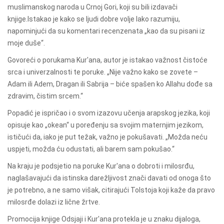
muslimanskog naroda u Crnoj Gori, koji su bili izdavači
knjige.Istakao je kako se ljudi dobre volje lako razumiju,
napominjući da su komentari recenzenata „kao da su pisani iz
moje duše“.
Govoreći o porukama Kur'ana, autor je istakao važnost čistoće
srca i univerzalnosti te poruke. „Nije važno kako se zovete –
Adam ili Adem, Dragan ili Sabrija – biće spašen ko Allahu dođe sa
zdravim, čistim srcem.“
Popadić je ispričao i o svom izazovu učenja arapskog jezika, koji
opisuje kao „okean“ u poređenju sa svojim maternjim jezikom,
ističući da, iako je put težak, važno je pokušavati. „Možda neću
uspjeti, možda ću odustati, ali barem sam pokušao.“
Na kraju je podsjetio na poruke Kur'ana o dobroti i milosrđu,
naglašavajući da istinska darežljivost znači davati od onoga što
je potrebno, a ne samo višak, citirajući Tolstoja koji kaže da pravo
milosrđe dolazi iz lične žrtve.
Promocija knjige Odsjaji i Kur'ana protekla je u znaku dijaloga,