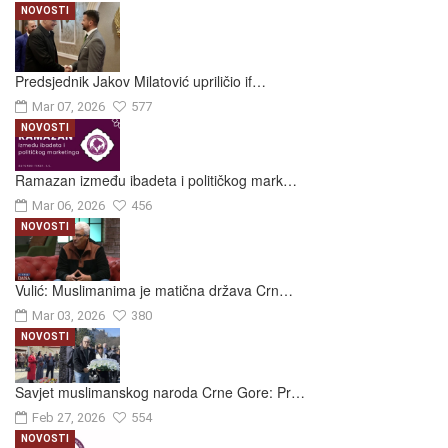
NOVOSTI
Predsjednik Jakov Milatović upriličio if…
Mar 07, 2026
577
NOVOSTI
Ramazan između ibadeta i političkog mark…
Mar 06, 2026
456
NOVOSTI
Vulić: Muslimanima je matična država Crn…
Mar 03, 2026
380
NOVOSTI
Savjet muslimanskog naroda Crne Gore: Pr…
Feb 27, 2026
554
NOVOSTI