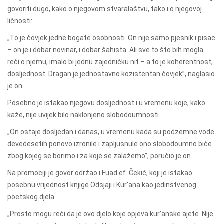
govoriti dugo, kako o njegovom stvaralaštvu, tako i o njegovoj
ličnosti:
„To je čovjek jedne bogate osobnosti. On nije samo pjesnik i pisac
– on je i dobar novinar, i dobar šahista. Ali sve to što bih mogla
reći o njemu, imalo bi jednu zajedničku nit – a to je koherentnost,
dosljednost. Dragan je jednostavno kozistentan čovjek”, naglasio
je on.
Posebno je istakao njegovu dosljednost i u vremenu koje, kako
kaže, nije uvijek bilo naklonjeno slobodoumnosti.
„On ostaje dosljedan i danas, u vremenu kada su podzemne vode
devedesetih ponovo izronile i zapljusnule ono slobodoumno biće
zbog kojeg se borimo i za koje se zalažemo”, poručio je on.
Na promociji je govor održao i Fuad ef. Čekić, koji je istakao
posebnu vrijednost knjige Odsjaji i Kur'ana kao jedinstvenog
poetskog djela.
„Prosto mogu reći da je ovo djelo koje opjeva kur'anske ajete. Nije