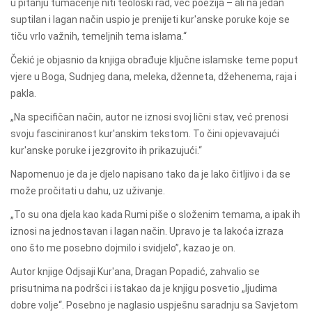
u pitanju tumačenje niti teološki rad, već poezija – ali na jedan
suptilan i lagan način uspio je prenijeti kur'anske poruke koje se
tiču vrlo važnih, temeljnih tema islama.“
Čekić je objasnio da knjiga obrađuje ključne islamske teme poput
vjere u Boga, Sudnjeg dana, meleka, dženneta, džehenema, raja i
pakla.
„Na specifičan način, autor ne iznosi svoj lični stav, već prenosi
svoju fasciniranost kur'anskim tekstom. To čini opjevavajući
kur'anske poruke i jezgrovito ih prikazujući.“
Napomenuo je da je djelo napisano tako da je lako čitljivo i da se
može pročitati u dahu, uz uživanje.
„To su ona djela kao kada Rumi piše o složenim temama, a ipak ih
iznosi na jednostavan i lagan način. Upravo je ta lakoća izraza
ono što me posebno dojmilo i svidjelo”, kazao je on.
Autor knjige Odjsaji Kur'ana, Dragan Popadić, zahvalio se
prisutnima na podršci i istakao da je knjigu posvetio „ljudima
dobre volje“. Posebno je naglasio uspješnu saradnju sa Savjetom