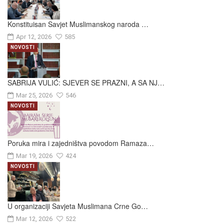
Konstituisan Savjet Muslimanskog naroda …
Apr 12, 2026
585
NOVOSTI
SABRIJA VULIĆ: SJEVER SE PRAZNI, A SA NJ…
Mar 25, 2026
546
NOVOSTI
Poruka mira i zajedništva povodom Ramaza…
Mar 19, 2026
424
NOVOSTI
U organizaciji Savjeta Muslimana Crne Go…
Mar 12, 2026
522