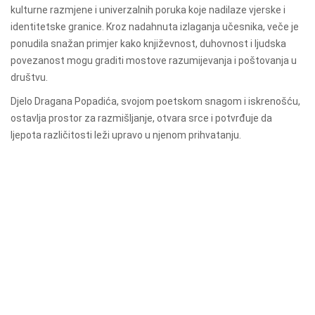
kulturne razmjene i univerzalnih poruka koje nadilaze vjerske i
identitetske granice. Kroz nadahnuta izlaganja učesnika, veče je
ponudila snažan primjer kako književnost, duhovnost i ljudska
povezanost mogu graditi mostove razumijevanja i poštovanja u
društvu.
Djelo Dragana Popadića, svojom poetskom snagom i iskrenošću,
ostavlja prostor za razmišljanje, otvara srce i potvrđuje da
ljepota različitosti leži upravo u njenom prihvatanju.