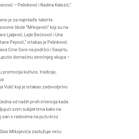
rović – Pelinković i Nadina Kalezić,”
eno je za najmlađe talente.
ovne škole “Mrkojevići” koji su na
e Ljaljević, Lejle Bećirović i Une
e Pejović,” istakao je Pelinković.
rava Crne Gore na podršci i Savjetu
 uputio domaćinu sinoćnjeg skupa –
u promocija kulture, tradicije,
sa.
a Vulić koji je istakao zadovoljstvo
edna od naših prvih intencija kada
ljujući svim subjektima kako na
aj san o radovima na putu kroz
 Glas Mrkojevića zaslužuje veću