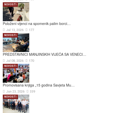
NOVOSTI
Položeni vijenci na spomenik palim borci…
Jul 13, 2026
177
NOVOSTI
PREDSTAVNICI MANJINSKIH VIJEĆA SA VENECI…
Jul 08, 2026
170
NOVOSTI
Promovisana knjiga „15 godina Savjeta Mu…
Jun 23, 2026
339
NOVOSTI