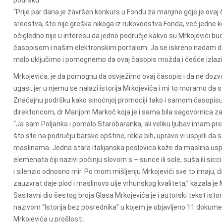
podršku.
“Prije par dana je završen konkurs u Fondu za manjine gdje je ovaj
sredstva, što nije greška nikoga iz rukovodstva Fonda, već jedne ko
očigledno nije u interesu da jedno područje kakvo su Mrkojevići 
časopisom i našim elektronskim portalom. Ja se iskreno nadam da
malo uključimo i pomognemo da ovaj časopis možda i češće izlazi.
Mrkojevića, je da pomognu da osvježimo ovaj časopis i da ne d
ugasi, jer u njemu se nalazi istorija Mrkojevića i mi to moramo da 
Značajnu podršku kako sinoćnjoj promociji tako i samom časopisu 
direktoricom, dr Marijom Markoč koja je i sama bila sagovornica z
“Ja sam Poljanka i pomalo Starobaranka, ali veliku ljubav imam 
što ste na području barske opštine, rekla bih, upravo vi uspjeli da
maslinama. Jedna stara italijanska poslovica kaže da maslina uspi
elemenata čiji nazivi počinju slovom s – sunce ili sole, suša ili sicc
i silenzio odnosno mir. Po mom mišljenju Mrkojevići sve to imaju, dal
zauzvrat daje plod i maslinovo ulje vrhunskog kvaliteta,” kazala je
Sastavni dio šestog broja Glasa Mrkojevića je i autorski tekst ist
nazivom “Istorija bez posrednika” u kojem je objavljeno 11 dokume
Mrkojevića u prošlosti.