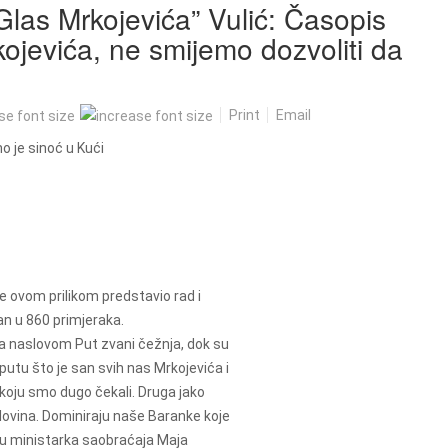
“Glas Mrkojevića” Vulić: Časopis
kojevića, ne smijemo dozvoliti da
Print
Email
 je sinoć u Kući
je ovom prilikom predstavio rad i
an u 860 primjeraka.
 sa naslovom Put zvani čežnja, dok su
utu što je san svih nas Mrkojevića i
i koju smo dugo čekali. Druga jako
olovina. Dominiraju naše Baranke koje
 su ministarka saobraćaja Maja