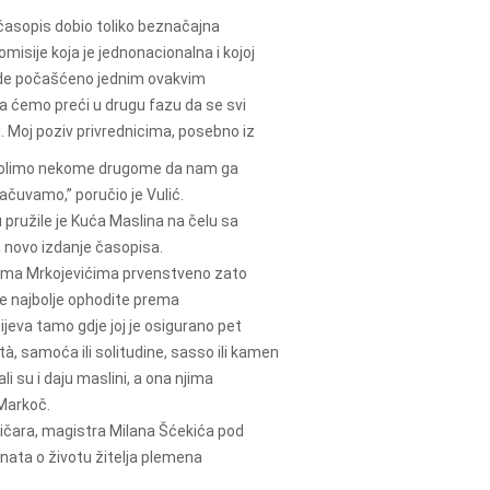
 časopis dobio toliko beznačajna
misije koja je jednonacionalna i kojoj
bude počašćeno jednim ovakvim
 ćemo preći u drugu fazu da se svi
 Moj poziv privrednicima, posebno iz
ozvolimo nekome drugome da nam ga
sačuvamo,” poručio je Vulić.
pružile je Kuća Maslina na čelu sa
a novo izdanje časopisa.
prema Mrkojevićima prvenstveno zato
 se najbolje ophodite prema
jeva tamo gdje joj je osigurano pet
ità, samoća ili solitudine, sasso ili kamen
i su i daju maslini, a ona njima
 Markoč.
oričara, magistra Milana Šćekića pod
nata o životu žitelja plemena