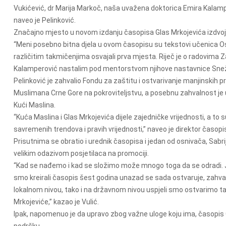
Vukićević, dr Marija Markoč, naša uvažena doktorica Emira Kalampe
naveo je Pelinković.
Značajno mjesto u novom izdanju časopisa Glas Mrkojevića izdvoj
“Meni posebno bitna djela u ovom časopisu su tekstovi učenica Osn
različitim takmičenjima osvajali prva mjesta. Riječ je o radovima Zar
Kalamperović nastalim pod mentorstvom njihove nastavnice Snežan
Pelinković je zahvalio Fondu za zaštitu i ostvarivanje manjinskih p
Muslimana Crne Gore na pokroviteljstvu, a posebnu zahvalnost je
Kući Maslina.
“Kuća Maslina i Glas Mrkojevića dijele zajedničke vrijednosti, a to s
savremenih trendova i pravih vrijednosti,” naveo je direktor časopi
Prisutnima se obratio i urednik časopisa i jedan od osnivača, Sabrij
velikim odazivom posjetilaca na promociji.
“Kad se nađemo i kad se složimo može mnogo toga da se odradi. J
smo kreirali časopis šest godina unazad se sada ostvaruje, zahva
lokalnom nivou, tako i na državnom nivou uspjeli smo ostvarimo t
Mrkojeviće,” kazao je Vulić.
Ipak, napomenuo je da upravo zbog važne uloge koju ima, časopis