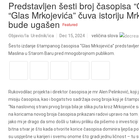
Predstavljen šesti broj časopisa 
“Glas Mrkojevića” čuva istoriju Mr
bude ugašen
Featured
Objavio/la
Urednik/ica
Dec 15, 2024
veličina slova
Šesto izdanje štampanog časopisa “Glas Mrkojevića” predstavljeno
Maslina u Starom Baru pred mnogobrojnom publikom.
Rukovodilac projekta i direktor časopisa je mr Alen Pelinković, koji 
misiju časopisa, kao i bogatstvo sadržaja ovog broja koji je štamp
“Na naslovnoj strani prvog broja bila je slika puta kroz Mrkojeviće
na koricama novog broja časopisa prikazani radovi upravo na tom p
jako mi je drago da smo došli u takvu priliku da pišemo o investicij
bitna stvar je što kada otvorite korice časopisa dominira ljepša p
su uspješne u karijeri i svemu onome što gradi jednu ličnost – tu