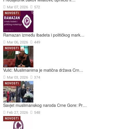
Mar 07, 2026
572
NOVOSTI
Ramazan između ibadeta i političkog mark…
Mar 06, 2026
449
NOVOSTI
Vulić: Muslimanima je matična država Crn…
Mar 03, 2026
374
NOVOSTI
Savjet muslimanskog naroda Crne Gore: Pr…
Feb 27, 2026
548
NOVOSTI