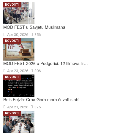
NOVOSTI
MOD FEST u Savjetu Muslimana
Apr 30, 2026
356
NOVOSTI
MOD FEST 2026 u Podgorici: 12 filmova iz…
Apr 23, 2026
306
NOVOSTI
Reis Fejzić: Crna Gora mora čuvati stabi…
Apr 21, 2026
325
NOVOSTI