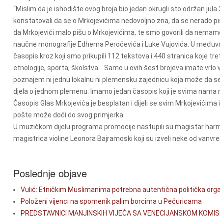
“Mislim da je ishodište ovog broja bio jedan okrugli sto održan jula
konstatovali da se o Mrkojevićima nedovoljno zna, da se nerado p
da Mrkojevići malo pišu o Mrkojevićima, te smo govorili da nemamo
naučne monografije Edhema Peročevića i Luke Vujovića. U međuvre
časopis kroz koji smo prikupili 112 tekstova i 440 stranica koje tret
etnologije, sporta, školstva... Samo u ovih šest brojeva imate vrlo
poznajem ni jednu lokalnu ni plemensku zajednicu koja može da s
djela o jednom plemenu. Imamo jedan časopis koji je svima nama n
Časopis Glas Mrkojevića je besplatan i dijeli se svim Mrkojevićima
pošte može doći do svog primjerka.
U muzičkom dijelu programa promocije nastupili su magistar har
magistrica violine Leonora Bajramoski koji su izveli neke od vanvr
Poslednje objave
Vulić: Etničkim Muslimanima potrebna autentična politička orga
Položeni vijenci na spomenik palim borcima u Pečuricama
PREDSTAVNICI MANJINSKIH VIJEĆA SA VENECIJANSKOM KOMIS