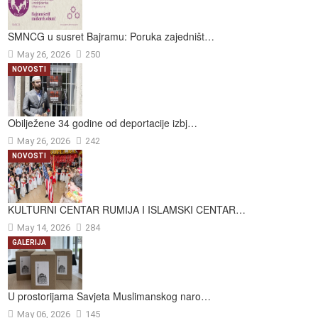
SMNCG u susret Bajramu: Poruka zajedništ…
May 26, 2026
250
NOVOSTI
Obilježene 34 godine od deportacije izbj…
May 26, 2026
242
NOVOSTI
KULTURNI CENTAR RUMIJA I ISLAMSKI CENTAR…
May 14, 2026
284
GALERIJA
U prostorijama Savjeta Muslimanskog naro…
May 06, 2026
145