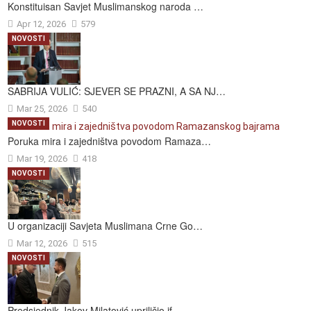
Konstituisan Savjet Muslimanskog naroda …
Apr 12, 2026
579
NOVOSTI
SABRIJA VULIĆ: SJEVER SE PRAZNI, A SA NJ…
Mar 25, 2026
540
NOVOSTI
Poruka mira i zajedništva povodom Ramaza…
Mar 19, 2026
418
NOVOSTI
U organizaciji Savjeta Muslimana Crne Go…
Mar 12, 2026
515
NOVOSTI
Predsjednik Jakov Milatović upriličio if…