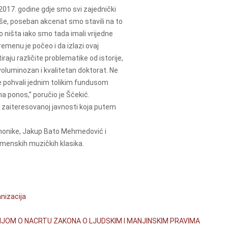
 2017. godine gdje smo svi zajednički
iše, poseban akcenat smo stavili na to
 ništa iako smo tada imali vrijedne
menu je počeo i da izlazi ovaj
iraju različite problematike od istorije,
 voluminozan i kvalitetan doktorat. Ne
e pohvali jednim tolikim fundusom
a ponos,” poručio je Šćekić.
 i zaiteresovanoj javnosti koja putem
monike, Jakup Bato Mehmedović i
emenskih muzičkih klasika.
nizacija
IJOM O NACRTU ZAKONA O LJUDSKIM I MANJINSKIM PRAVIMA